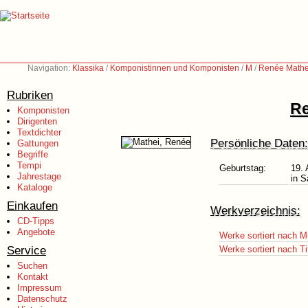
Navigation:
Klassika
/
Komponistinnen und Komponisten
/
M
/
Renée Mathei
Rubriken
Re
Komponisten
Dirigenten
Textdichter
Persönliche Daten:
Gattungen
Begriffe
Tempi
Geburtstag:
19. 
Jahrestage
in S
Kataloge
Einkaufen
Werkverzeichnis:
CD-Tipps
Angebote
Werke sortiert nach M
Service
Werke sortiert nach Ti
Suchen
Kontakt
Impressum
Datenschutz