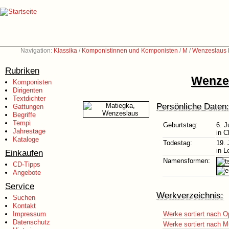
Navigation:
Klassika
/
Komponistinnen und Komponisten
/
M
/
Wenzeslaus 
Rubriken
Wenzes
Komponisten
Dirigenten
Textdichter
Persönliche Daten:
Gattungen
Begriffe
Tempi
Geburtstag:
6. J
Jahrestage
in 
Kataloge
Todestag:
19. 
in L
Einkaufen
Namensformen:
CD-Tipps
Angebote
Service
Werkverzeichnis:
Suchen
Kontakt
Impressum
Werke sortiert nach O
Datenschutz
Werke sortiert nach M