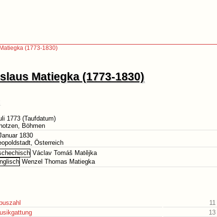
Matiegka (1773-1830)
laus Matiegka (1773-1830)
uli 1773 (Taufdatum)
Chotzen, Böhmen
Januar 1830
eopoldstadt, Österreich
Václav Tomáš Matějka
Wenzel Thomas Matiegka
puszahl
11
usikgattung
13