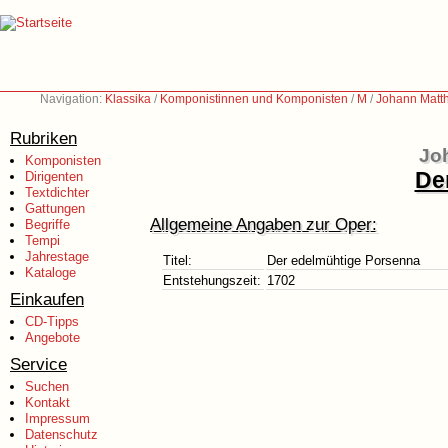
Navigation:
Klassika
/
Komponistinnen und Komponisten
/
M
/
Johann Matt
Rubriken
Jo
Komponisten
De
Dirigenten
Textdichter
Gattungen
Allgemeine Angaben zur Oper:
Begriffe
Tempi
Jahrestage
Titel:
Der edelmühtige Porsenna
Kataloge
Entstehungszeit:
1702
Einkaufen
CD-Tipps
Angebote
Service
Suchen
Kontakt
Impressum
Datenschutz