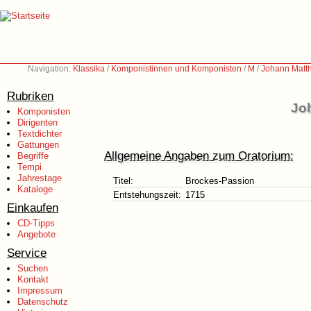
Navigation:
Klassika
/
Komponistinnen und Komponisten
/
M
/
Johann Matt
Rubriken
Jo
Komponisten
Dirigenten
Textdichter
Gattungen
Allgemeine Angaben zum Oratorium:
Begriffe
Tempi
Jahrestage
Titel:
Brockes-Passion
Kataloge
Entstehungszeit:
1715
Einkaufen
CD-Tipps
Angebote
Service
Suchen
Kontakt
Impressum
Datenschutz