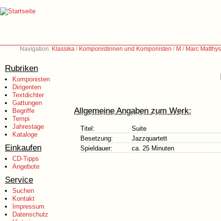
Navigation:
Klassika
/
Komponistinnen und Komponisten
/
M
/
Marc Matthys
Rubriken
Komponisten
Dirigenten
Textdichter
Gattungen
Allgemeine Angaben zum Werk:
Begriffe
Tempi
Jahrestage
Titel:
Suite
Kataloge
Besetzung:
Jazzquartett
Einkaufen
Spieldauer:
ca. 25 Minuten
CD-Tipps
Angebote
Service
Suchen
Kontakt
Impressum
Datenschutz