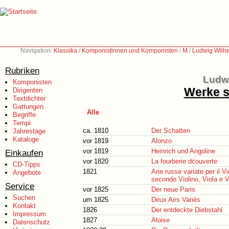
Navigation:
Klassika
/
Komponistinnen und Komponisten
/
M
/
Ludwig Wilh
Rubriken
Ludwi
Komponisten
Werke s
Dirigenten
Textdichter
Gattungen
Alle
Begriffe
Tempi
ca. 1810
Der Schatten
Jahrestage
Kataloge
vor 1819
Alonzo
vor 1819
Heinrich und Angoline
Einkaufen
vor 1820
La fourberie dćouverte
CD-Tipps
1821
Arie russe variate per il 
Angebote
secondo Violino, Viola e V
Service
vor 1825
Der neue Paris
Suchen
um 1825
Deux Airs Variès
Kontakt
1826
Der entdeckte Diebstahl
Impressum
1827
Aloise
Datenschutz