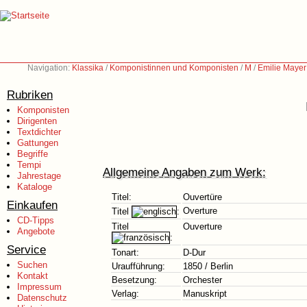
Navigation:
Klassika
/
Komponistinnen und Komponisten
/
M
/
Emilie Mayer
Rubriken
Komponisten
Dirigenten
Textdichter
Gattungen
Begriffe
Tempi
Allgemeine Angaben zum Werk:
Jahrestage
Kataloge
Titel:
Ouvertüre
Einkaufen
Overture
Titel
:
CD-Tipps
Titel
Ouverture
Angebote
:
Service
Tonart:
D-Dur
Suchen
Uraufführung:
1850 / Berlin
Kontakt
Besetzung:
Orchester
Impressum
Verlag:
Manuskript
Datenschutz