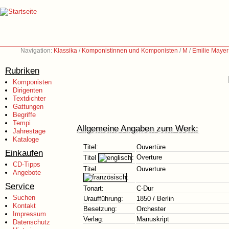
Navigation:
Klassika
/
Komponistinnen und Komponisten
/
M
/
Emilie Mayer
Rubriken
Komponisten
Dirigenten
Textdichter
Gattungen
Begriffe
Tempi
Allgemeine Angaben zum Werk:
Jahrestage
Kataloge
Titel:
Ouvertüre
Einkaufen
Overture
Titel
:
CD-Tipps
Titel
Ouverture
Angebote
:
Service
Tonart:
C-Dur
Suchen
Uraufführung:
1850 / Berlin
Kontakt
Besetzung:
Orchester
Impressum
Verlag:
Manuskript
Datenschutz