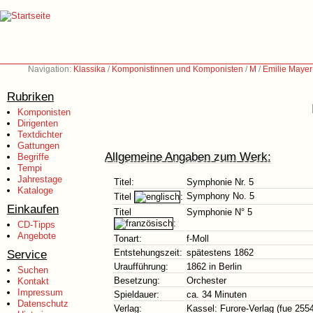
Navigation:
Klassika
/
Komponistinnen und Komponisten
/
M
/
Emilie Mayer
Rubriken
Komponisten
Dirigenten
Textdichter
Gattungen
Allgemeine Angaben zum Werk:
Begriffe
Tempi
Jahrestage
Titel:
Symphonie Nr. 5
Kataloge
Symphony No. 5
Titel
:
Einkaufen
Titel
Symphonie N° 5
:
CD-Tipps
Angebote
Tonart:
f-Moll
Service
Entstehungszeit:
spätestens 1862
Uraufführung:
1862 in Berlin
Suchen
Besetzung:
Orchester
Kontakt
Impressum
Spieldauer:
ca. 34 Minuten
Datenschutz
Verlag:
Kassel: Furore-Verlag (fue 255