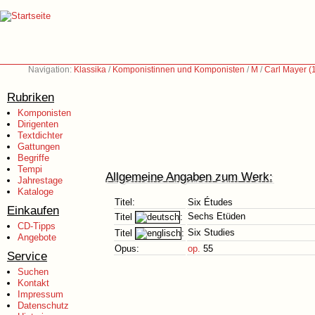
Navigation:
Klassika
/
Komponistinnen und Komponisten
/
M
/
Carl Mayer (
Rubriken
Komponisten
Dirigenten
Textdichter
Gattungen
Begriffe
Tempi
Allgemeine Angaben zum Werk:
Jahrestage
Kataloge
Titel:
Six Études
Einkaufen
Sechs Etüden
Titel
:
CD-Tipps
Six Studies
Titel
:
Angebote
Opus:
op.
55
Service
Suchen
Kontakt
Impressum
Datenschutz