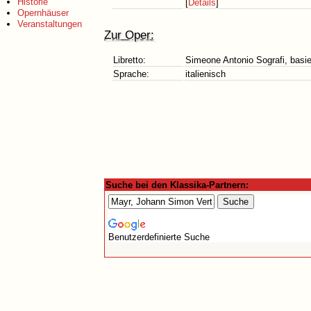
Historie
[
Details
]
Opernhäuser
Veranstaltungen
Zur Oper:
Libretto:
Simeone Antonio Sografi, basi
Sprache:
italienisch
Suche bei den Klassika-Partnern:
Benutzerdefinierte Suche