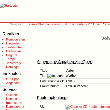
Navigation:
Klassika
/
Komponistinnen und Komponisten
/
M
/
Johann Simo
Rubriken
Joh
Komponisten
Dirigenten
Textdichter
Gattungen
Begriffe
Tempi
Allgemeine Angaben zur Oper:
Jahrestage
Kataloge
Titel:
Verter
Einkaufen
Werther
Titel
:
CD-Tipps
Entstehungszeit:
1794 ?
Angebote
Uraufführung:
1794 in Venedig
Service
Suchen
Kaufempfehlung:
Kontakt
Impressum
CD:
Datenschutz