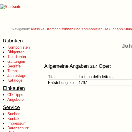
Navigation:
Klassika
/
Komponistinnen und Komponisten
/
M
/
Johann Simo
Rubriken
Joh
Komponisten
Dirigenten
Textdichter
Gattungen
Allgemeine Angaben zur Oper:
Begriffe
Tempi
Jahrestage
Titel:
L'intrigo della lettera
Kataloge
Entstehungszeit:
1797
Einkaufen
CD-Tipps
Angebote
Service
Suchen
Kontakt
Impressum
Datenschutz