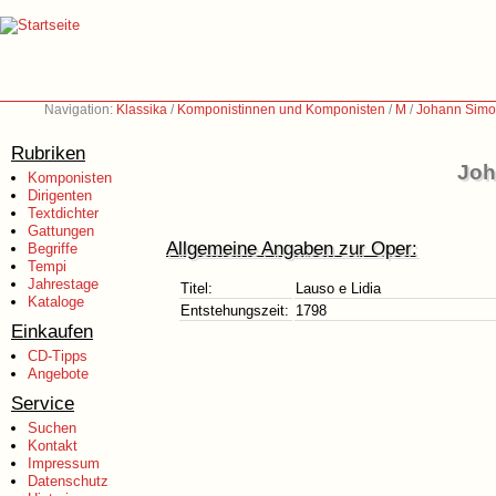
Navigation:
Klassika
/
Komponistinnen und Komponisten
/
M
/
Johann Simo
Rubriken
Joh
Komponisten
Dirigenten
Textdichter
Gattungen
Allgemeine Angaben zur Oper:
Begriffe
Tempi
Jahrestage
Titel:
Lauso e Lidia
Kataloge
Entstehungszeit:
1798
Einkaufen
CD-Tipps
Angebote
Service
Suchen
Kontakt
Impressum
Datenschutz