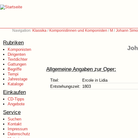
Navigation:
Klassika
/
Komponistinnen und Komponisten
/
M
/
Johann Simo
Rubriken
Joh
Komponisten
Dirigenten
Textdichter
Gattungen
Allgemeine Angaben zur Oper:
Begriffe
Tempi
Jahrestage
Titel:
Ercole in Lidia
Kataloge
Entstehungszeit:
1803
Einkaufen
CD-Tipps
Angebote
Service
Suchen
Kontakt
Impressum
Datenschutz