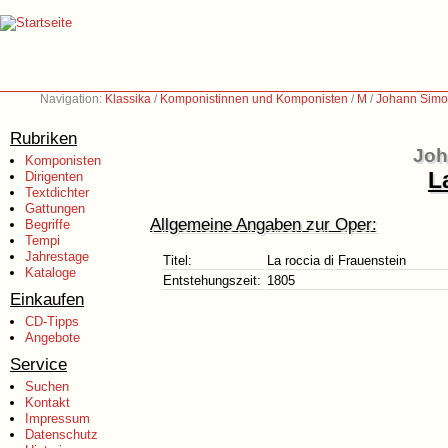
Navigation:
Klassika
/
Komponistinnen und Komponisten
/
M
/
Johann Simo
Rubriken
Joh
Komponisten
L
Dirigenten
Textdichter
Gattungen
Allgemeine Angaben zur Oper:
Begriffe
Tempi
Jahrestage
Titel:
La roccia di Frauenstein
Kataloge
Entstehungszeit:
1805
Einkaufen
CD-Tipps
Angebote
Service
Suchen
Kontakt
Impressum
Datenschutz