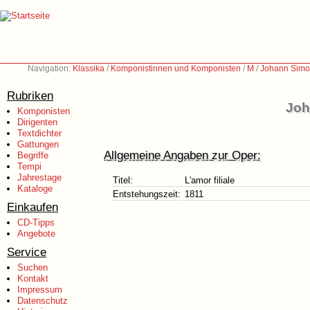
Navigation:
Klassika
/
Komponistinnen und Komponisten
/
M
/
Johann Simo
Rubriken
Joh
Komponisten
Dirigenten
Textdichter
Gattungen
Allgemeine Angaben zur Oper:
Begriffe
Tempi
Jahrestage
Titel:
L'amor filiale
Kataloge
Entstehungszeit:
1811
Einkaufen
CD-Tipps
Angebote
Service
Suchen
Kontakt
Impressum
Datenschutz