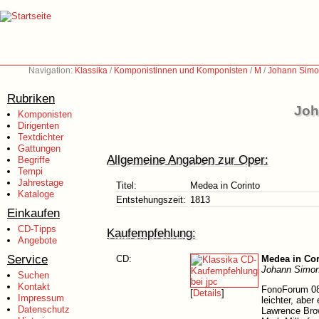
Navigation:
Klassika
/
Komponistinnen und Komponisten
/
M
/
Johann Simo
Rubriken
Joh
Komponisten
Dirigenten
Textdichter
Gattungen
Allgemeine Angaben zur Oper:
Begriffe
Tempi
Jahrestage
Titel:
Medea in Corinto
Kataloge
Entstehungszeit:
1813
Einkaufen
CD-Tipps
Kaufempfehlung:
Angebote
Service
CD:
Medea in Cor
Johann Simon
Suchen
Kontakt
FonoForum 08/
[
Details
]
Impressum
leichter, aber
Datenschutz
Lawrence Brow