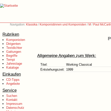
Navigation:
Klassika
/
Komponistinnen und Komponisten
/
M
/
Paul McCartn
Rubriken
P
Komponisten
Dirigenten
Textdichter
Gattungen
Allgemeine Angaben zum Werk:
Begriffe
Tempi
Jahrestage
Titel:
Working Classical
Kataloge
Entstehungszeit:
1999
Einkaufen
CD-Tipps
Angebote
Service
Suchen
Kontakt
Impressum
Datenschutz