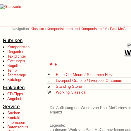
Navigation:
Klassika
/
Komponistinnen und Komponisten
/
M
/
Paul McCartn
Rubriken
P
Komponisten
We
Dirigenten
Textdichter
Gattungen
Alle
Begriffe
Tempi
E
Ecce Cor Meum / Sieh mein Herz
Jahrestage
Kataloge
L
Liverpool Oratorio / Liverpool-Oratorium
S
Standing Stone
Einkaufen
W
Working Classical
CD-Tipps
Angebote
Service
Die Auflistung der Werke von Paul McCartney is
ergänzt.
Suchen
Kontakt
Impressum
Legende:
Datenschutz
zu diesem Werk von Paul McCartney liegen ausf