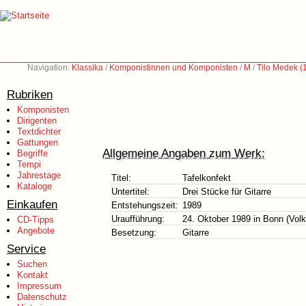
Navigation:
Klassika
/
Komponistinnen und Komponisten
/
M
/
Tilo Medek (
Rubriken
Komponisten
Dirigenten
Textdichter
Gattungen
Allgemeine Angaben zum Werk:
Begriffe
Tempi
Jahrestage
Titel:
Tafelkonfekt
Kataloge
Untertitel:
Drei Stücke für Gitarre
Einkaufen
Entstehungszeit:
1989
Uraufführung:
24. Oktober 1989 in Bonn (Volk
CD-Tipps
Angebote
Besetzung:
Gitarre
Service
Suchen
Kontakt
Impressum
Datenschutz