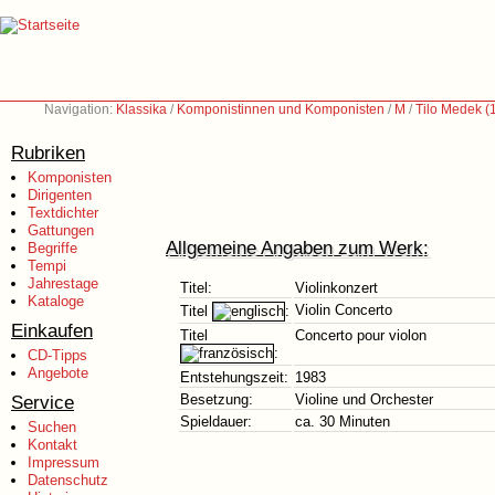
Navigation:
Klassika
/
Komponistinnen und Komponisten
/
M
/
Tilo Medek (
Rubriken
Komponisten
Dirigenten
Textdichter
Gattungen
Allgemeine Angaben zum Werk:
Begriffe
Tempi
Jahrestage
Titel:
Violinkonzert
Kataloge
Violin Concerto
Titel
:
Einkaufen
Titel
Concerto pour violon
:
CD-Tipps
Angebote
Entstehungszeit:
1983
Service
Besetzung:
Violine und Orchester
Spieldauer:
ca. 30 Minuten
Suchen
Kontakt
Impressum
Datenschutz