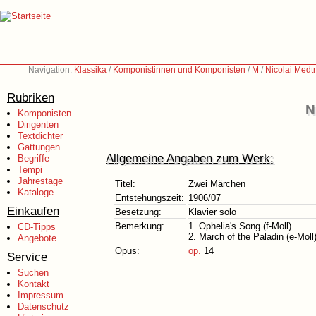
Navigation:
Klassika
/
Komponistinnen und Komponisten
/
M
/
Nicolai Medt
Rubriken
N
Komponisten
Dirigenten
Textdichter
Gattungen
Allgemeine Angaben zum Werk:
Begriffe
Tempi
Jahrestage
Titel:
Zwei Märchen
Kataloge
Entstehungszeit:
1906/07
Einkaufen
Besetzung:
Klavier solo
Bemerkung:
1. Ophelia's Song (f-Moll)
CD-Tipps
2. March of the Paladin (e-Moll
Angebote
Opus:
op.
14
Service
Suchen
Kontakt
Impressum
Datenschutz