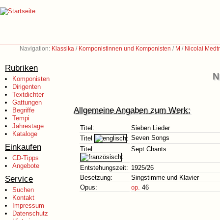
Navigation:
Klassika
/
Komponistinnen und Komponisten
/
M
/
Nicolai Medt
Rubriken
N
Komponisten
Dirigenten
Textdichter
Gattungen
Allgemeine Angaben zum Werk:
Begriffe
Tempi
Jahrestage
Titel:
Sieben Lieder
Kataloge
Seven Songs
Titel
:
Einkaufen
Titel
Sept Chants
:
CD-Tipps
Angebote
Entstehungszeit:
1925/26
Service
Besetzung:
Singstimme und Klavier
Opus:
op.
46
Suchen
Kontakt
Impressum
Datenschutz