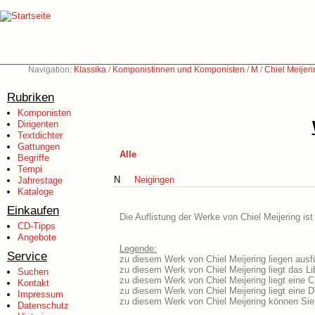
Navigation:
Klassika
/
Komponistinnen und Komponisten
/
M
/
Chiel Meijeri
Rubriken
Komponisten
Dirigenten
Textdichter
Gattungen
Alle
Begriffe
Tempi
N
Neigingen
Jahrestage
Kataloge
Einkaufen
Die Auflistung der Werke von Chiel Meijering is
CD-Tipps
Angebote
Legende:
Service
zu diesem Werk von Chiel Meijering liegen ausfü
zu diesem Werk von Chiel Meijering liegt das Lib
Suchen
zu diesem Werk von Chiel Meijering liegt eine
Kontakt
zu diesem Werk von Chiel Meijering liegt eine
Impressum
zu diesem Werk von Chiel Meijering können Sie
Datenschutz