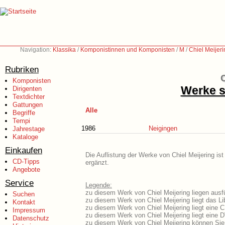
Navigation:
Klassika
/
Komponistinnen und Komponisten
/
M
/
Chiel Meijeri
Rubriken
C
Komponisten
Werke s
Dirigenten
Textdichter
Gattungen
Alle
Begriffe
Tempi
1986
Neigingen
Jahrestage
Kataloge
Einkaufen
Die Auflistung der Werke von Chiel Meijering is
CD-Tipps
ergänzt.
Angebote
Service
Legende:
zu diesem Werk von Chiel Meijering liegen ausfü
Suchen
zu diesem Werk von Chiel Meijering liegt das Lib
Kontakt
zu diesem Werk von Chiel Meijering liegt eine
Impressum
zu diesem Werk von Chiel Meijering liegt eine
Datenschutz
zu diesem Werk von Chiel Meijering können Sie