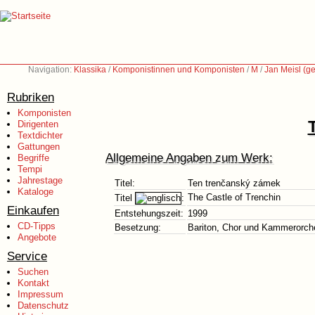
Navigation:
Klassika
/
Komponistinnen und Komponisten
/
M
/
Jan Meisl (g
Rubriken
Komponisten
Dirigenten
Textdichter
Gattungen
Allgemeine Angaben zum Werk:
Begriffe
Tempi
Jahrestage
Titel:
Ten trenčanský zámek
Kataloge
The Castle of Trenchin
Titel
:
Einkaufen
Entstehungszeit:
1999
CD-Tipps
Besetzung:
Bariton, Chor und Kammerorch
Angebote
Service
Suchen
Kontakt
Impressum
Datenschutz