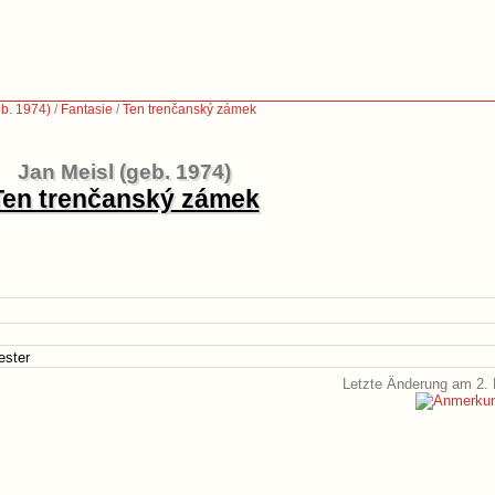
eb. 1974)
/
Fantasie
/
Ten trenčanský zámek
Jan Meisl (geb. 1974)
Ten trenčanský zámek
ester
Letzte Änderung am 2. 