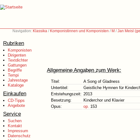
Navigation:
Klassika
/
Komponistinnen und Komponisten
/
M
/
Jan Meisl (g
Rubriken
Komponisten
Dirigenten
Textdichter
Gattungen
Allgemeine Angaben zum Werk:
Begriffe
Tempi
Jahrestage
Titel:
A Song of Gladness
Kataloge
Untertitel:
Geistliche Hymnen für Kinderch
Einkaufen
Entstehungszeit:
2013
Besetzung:
Kinderchor und Klavier
CD-Tipps
Angebote
Opus:
op.
153
Service
Suchen
Kontakt
Impressum
Datenschutz