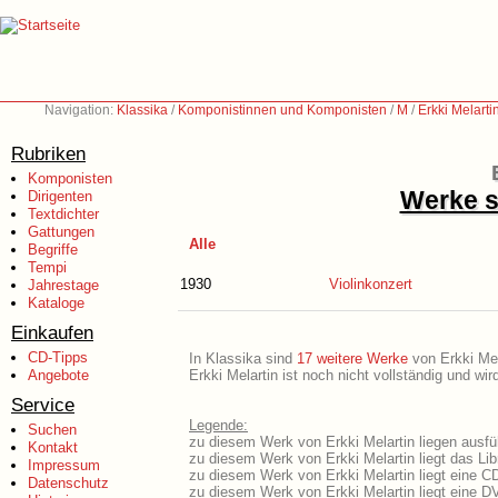
Navigation:
Klassika
/
Komponistinnen und Komponisten
/
M
/
Erkki Melart
Rubriken
Komponisten
Werke s
Dirigenten
Textdichter
Gattungen
Alle
Begriffe
Tempi
1930
Violinkonzert
Jahrestage
Kataloge
Einkaufen
CD-Tipps
In Klassika sind
17 weitere Werke
von Erkki Mela
Angebote
Erkki Melartin ist noch nicht vollständig und w
Service
Legende:
Suchen
zu diesem Werk von Erkki Melartin liegen ausfü
Kontakt
zu diesem Werk von Erkki Melartin liegt das Lib
Impressum
zu diesem Werk von Erkki Melartin liegt eine 
Datenschutz
zu diesem Werk von Erkki Melartin liegt eine 