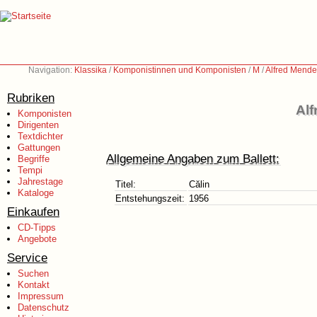
Navigation:
Klassika
/
Komponistinnen und Komponisten
/
M
/
Alfred Mende
Rubriken
Alf
Komponisten
Dirigenten
Textdichter
Gattungen
Allgemeine Angaben zum Ballett:
Begriffe
Tempi
Jahrestage
Titel:
Călin
Kataloge
Entstehungszeit:
1956
Einkaufen
CD-Tipps
Angebote
Service
Suchen
Kontakt
Impressum
Datenschutz