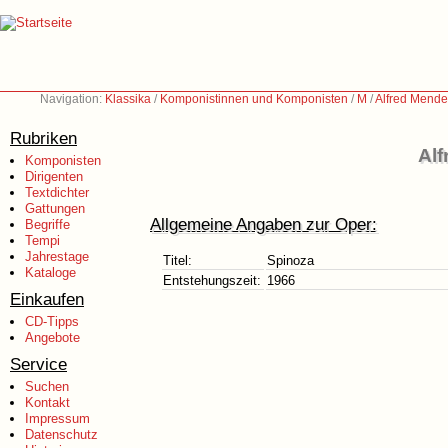
Navigation:
Klassika
/
Komponistinnen und Komponisten
/
M
/
Alfred Mende
Rubriken
Alf
Komponisten
Dirigenten
Textdichter
Gattungen
Allgemeine Angaben zur Oper:
Begriffe
Tempi
Jahrestage
Titel:
Spinoza
Kataloge
Entstehungszeit:
1966
Einkaufen
CD-Tipps
Angebote
Service
Suchen
Kontakt
Impressum
Datenschutz