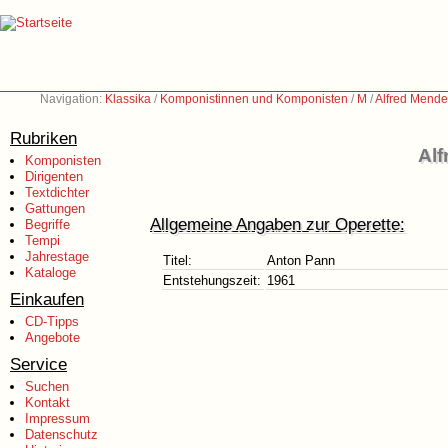
Navigation:
Klassika
/
Komponistinnen und Komponisten
/
M
/
Alfred Mende
Rubriken
Alf
Komponisten
Dirigenten
Textdichter
Gattungen
Allgemeine Angaben zur Operette:
Begriffe
Tempi
Jahrestage
Titel:
Anton Pann
Kataloge
Entstehungszeit:
1961
Einkaufen
CD-Tipps
Angebote
Service
Suchen
Kontakt
Impressum
Datenschutz