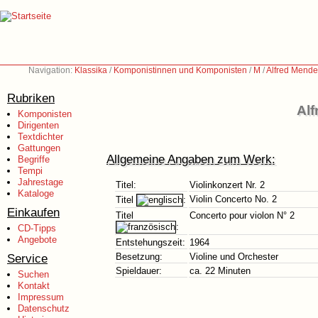
Navigation:
Klassika
/
Komponistinnen und Komponisten
/
M
/
Alfred Mende
Rubriken
Alf
Komponisten
Dirigenten
Textdichter
Gattungen
Allgemeine Angaben zum Werk:
Begriffe
Tempi
Jahrestage
Titel:
Violinkonzert Nr. 2
Kataloge
Violin Concerto No. 2
Titel
:
Einkaufen
Titel
Concerto pour violon N° 2
:
CD-Tipps
Angebote
Entstehungszeit:
1964
Service
Besetzung:
Violine und Orchester
Spieldauer:
ca. 22 Minuten
Suchen
Kontakt
Impressum
Datenschutz