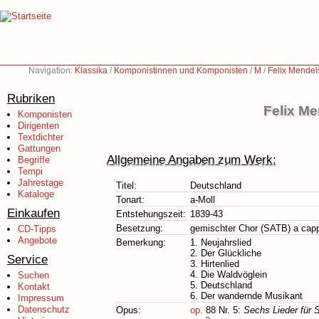
Navigation:
Klassika
/
Komponistinnen und Komponisten
/
M
/
Felix Mendel
Rubriken
Felix Me
Komponisten
Dirigenten
Textdichter
Gattungen
Allgemeine Angaben zum Werk:
Begriffe
Tempi
Jahrestage
Titel:
Deutschland
Kataloge
Tonart:
a-Moll
Einkaufen
Entstehungszeit:
1839-43
Besetzung:
gemischter Chor (SATB) a capp
CD-Tipps
Angebote
Bemerkung:
1. Neujahrslied
2. Der Glückliche
Service
3. Hirtenlied
4. Die Waldvöglein
Suchen
5. Deutschland
Kontakt
6. Der wandernde Musikant
Impressum
Datenschutz
Opus:
op.
88 Nr. 5:
Sechs Lieder für S