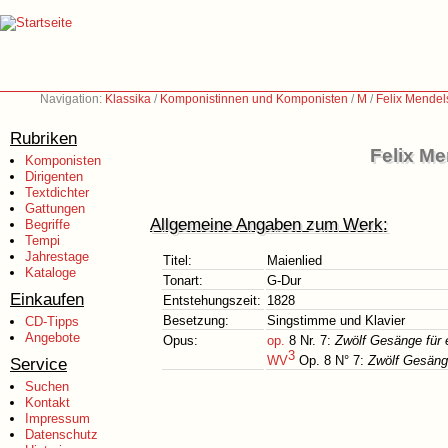
Navigation:
Klassika
/
Komponistinnen und Komponisten
/
M
/
Felix Mendel
Rubriken
Felix Me
Komponisten
Dirigenten
Textdichter
Gattungen
Allgemeine Angaben zum Werk:
Begriffe
Tempi
Jahrestage
Titel:
Maienlied
Kataloge
Tonart:
G-Dur
Einkaufen
Entstehungszeit:
1828
Besetzung:
Singstimme und Klavier
CD-Tipps
Angebote
Opus:
op.
8 Nr. 7:
Zwölf Gesänge für 
3
WV
Op. 8 N° 7:
Zwölf Gesänge
Service
Suchen
Kontakt
Impressum
Datenschutz