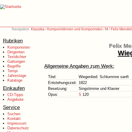
Navigation:
Klassika
/
Komponistinnen und Komponisten
/
M
/
Felix Mendel
Rubriken
Felix Me
Komponisten
Wieg
Dirigenten
Textdichter
Gattungen
Allgemeine Angaben zum Werk:
Begriffe
Tempi
Jahrestage
Titel:
Wiegenlied: Schlummre sanft
Kataloge
Entstehungszeit:
1822
Einkaufen
Besetzung:
Singstimme und Klavier
Opus:
S
120
CD-Tipps
Angebote
Service
Suchen
Kontakt
Impressum
Datenschutz