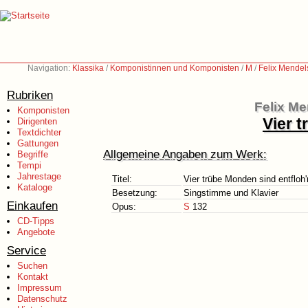
Navigation:
Klassika
/
Komponistinnen und Komponisten
/
M
/
Felix Mendel
Rubriken
Felix Me
Komponisten
Vier 
Dirigenten
Textdichter
Gattungen
Allgemeine Angaben zum Werk:
Begriffe
Tempi
Jahrestage
Titel:
Vier trübe Monden sind entfloh'
Kataloge
Besetzung:
Singstimme und Klavier
Einkaufen
Opus:
S
132
CD-Tipps
Angebote
Service
Suchen
Kontakt
Impressum
Datenschutz