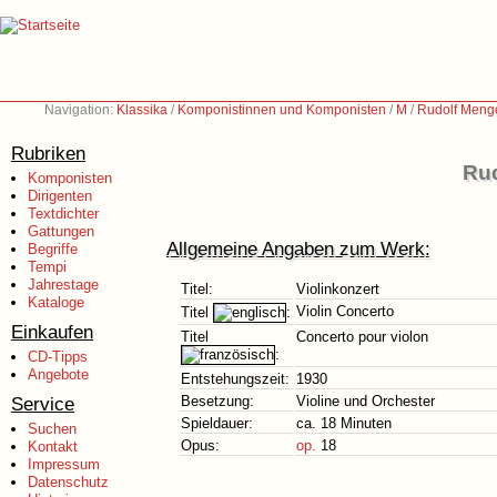
Navigation:
Klassika
/
Komponistinnen und Komponisten
/
M
/
Rudolf Meng
Rubriken
Rud
Komponisten
Dirigenten
Textdichter
Gattungen
Allgemeine Angaben zum Werk:
Begriffe
Tempi
Jahrestage
Titel:
Violinkonzert
Kataloge
Violin Concerto
Titel
:
Einkaufen
Titel
Concerto pour violon
:
CD-Tipps
Angebote
Entstehungszeit:
1930
Service
Besetzung:
Violine und Orchester
Spieldauer:
ca. 18 Minuten
Suchen
Opus:
op.
18
Kontakt
Impressum
Datenschutz