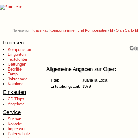
Navigation:
Klassika
/
Komponistinnen und Komponisten
/
M
/
Gian Carlo M
Rubriken
Gia
Komponisten
Dirigenten
Textdichter
Gattungen
Allgemeine Angaben zur Oper:
Begriffe
Tempi
Jahrestage
Titel:
Juana la Loca
Kataloge
Entstehungszeit:
1979
Einkaufen
CD-Tipps
Angebote
Service
Suchen
Kontakt
Impressum
Datenschutz