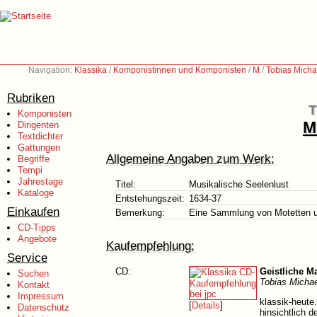
Navigation:
Klassika
/
Komponistinnen und Komponisten
/
M
/
Tobias Micha
Rubriken
T
Komponisten
M
Dirigenten
Textdichter
Gattungen
Allgemeine Angaben zum Werk:
Begriffe
Tempi
Jahrestage
Titel:
Musikalische Seelenlust
Kataloge
Entstehungszeit:
1634-37
Einkaufen
Bemerkung:
Eine Sammlung von Motetten un
CD-Tipps
Angebote
Kaufempfehlung:
Service
CD:
Geistliche M
Suchen
Tobias Michae
Kontakt
Impressum
klassik-heute
[
Details
]
Datenschutz
hinsichtlich 