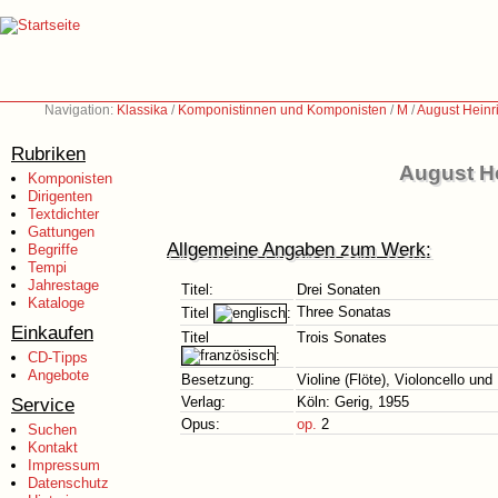
Navigation:
Klassika
/
Komponistinnen und Komponisten
/
M
/
August Heinri
Rubriken
August He
Komponisten
Dirigenten
Textdichter
Gattungen
Allgemeine Angaben zum Werk:
Begriffe
Tempi
Jahrestage
Titel:
Drei Sonaten
Kataloge
Three Sonatas
Titel
:
Einkaufen
Titel
Trois Sonates
:
CD-Tipps
Angebote
Besetzung:
Violine (Flöte), Violoncello und
Service
Verlag:
Köln: Gerig, 1955
Opus:
op.
2
Suchen
Kontakt
Impressum
Datenschutz