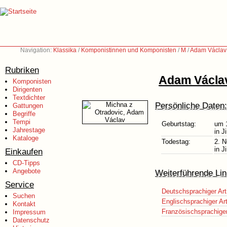
Navigation:
Klassika
/
Komponistinnen und Komponisten
/
M
/
Adam Václav 
Rubriken
Adam Václav
Komponisten
Dirigenten
Textdichter
Persönliche Daten:
Gattungen
Begriffe
Tempi
Geburtstag:
um 
Jahrestage
in J
Kataloge
Todestag:
2. 
in J
Einkaufen
CD-Tipps
Angebote
Weiterführende Lin
Service
Deutschsprachiger Art
Suchen
Englischsprachiger Art
Kontakt
Französischsprachiger 
Impressum
Datenschutz