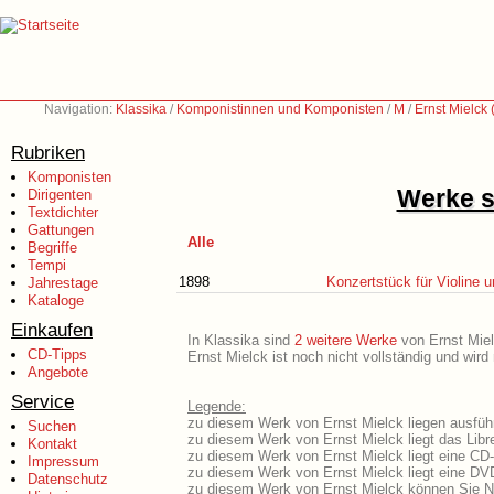
Navigation:
Klassika
/
Komponistinnen und Komponisten
/
M
/
Ernst Mielck
Rubriken
Komponisten
Werke s
Dirigenten
Textdichter
Gattungen
Alle
Begriffe
Tempi
1898
Konzertstück für Violine 
Jahrestage
Kataloge
Einkaufen
In Klassika sind
2 weitere Werke
von Ernst Mielc
CD-Tipps
Ernst Mielck ist noch nicht vollständig und wir
Angebote
Service
Legende:
zu diesem Werk von Ernst Mielck liegen ausführ
Suchen
zu diesem Werk von Ernst Mielck liegt das Libre
Kontakt
zu diesem Werk von Ernst Mielck liegt eine CD
Impressum
zu diesem Werk von Ernst Mielck liegt eine D
Datenschutz
zu diesem Werk von Ernst Mielck können Sie N