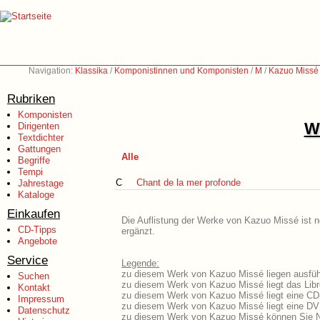
Navigation:
Klassika
/
Komponistinnen und Komponisten
/
M
/
Kazuo Missé 
Rubriken
Komponisten
We
Dirigenten
Textdichter
Gattungen
Alle
Begriffe
Tempi
C
Chant de la mer profonde
Jahrestage
Kataloge
Einkaufen
Die Auflistung der Werke von Kazuo Missé ist n
CD-Tipps
ergänzt.
Angebote
Service
Legende:
zu diesem Werk von Kazuo Missé liegen ausführ
Suchen
zu diesem Werk von Kazuo Missé liegt das Libr
Kontakt
zu diesem Werk von Kazuo Missé liegt eine CD
Impressum
zu diesem Werk von Kazuo Missé liegt eine D
Datenschutz
zu diesem Werk von Kazuo Missé können Sie N