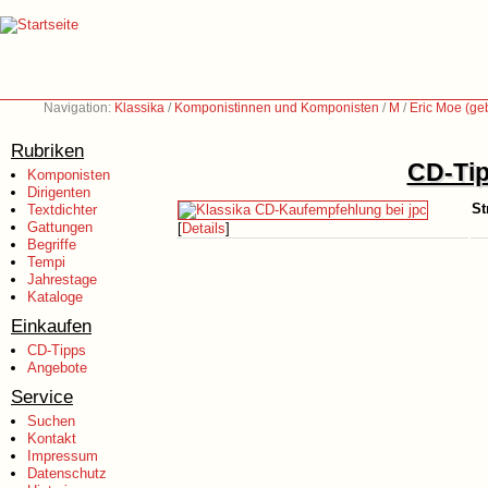
Navigation:
Klassika
/
Komponistinnen und Komponisten
/
M
/
Eric Moe (ge
Rubriken
CD-Tip
Komponisten
Dirigenten
St
Textdichter
Gattungen
[
Details
]
Begriffe
Tempi
Jahrestage
Kataloge
Einkaufen
CD-Tipps
Angebote
Service
Suchen
Kontakt
Impressum
Datenschutz