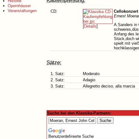
Kaufempfehlung:
Historie
Opernhäuser
Veranstaltungen
CD:
Cellokonzert
Ernest Moera
A.Sanders in 
[
Details
]
schweres,düst
Anfang des le
Stück,doch wi
spielt mit vi
hochklassigesO
Sätze:
1. Satz:
Moderato
2. Satz:
Adagio
3. Satz:
Allegretto deciso, alla marcia
Suche bei den Klassika-Partnern:
Benutzerdefinierte Suche