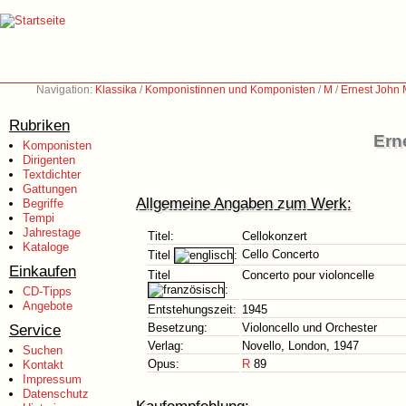
Navigation:
Klassika
/
Komponistinnen und Komponisten
/
M
/
Ernest John
Rubriken
Ern
Komponisten
Dirigenten
Textdichter
Gattungen
Allgemeine Angaben zum Werk:
Begriffe
Tempi
Jahrestage
Titel:
Cellokonzert
Kataloge
Cello Concerto
Titel
:
Einkaufen
Titel
Concerto pour violoncelle
:
CD-Tipps
Angebote
Entstehungszeit:
1945
Service
Besetzung:
Violoncello und Orchester
Verlag:
Novello, London, 1947
Suchen
Opus:
R
89
Kontakt
Impressum
Datenschutz