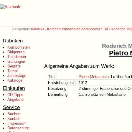
Navigation:
Klassika
/
Komponistinnen und Komponisten
/
M
/
Roderich Moj
Rubriken
Roderich M
Komponisten
Pietro 
Dirigenten
Textdichter
Gattungen
Allgemeine Angaben zum Werk:
Begriffe
Tempi
Jahrestage
Titel:
Pietro Metastasio
: La libertà a
Kataloge
Entstehungszeit:
1912
Einkaufen
Besetzung:
2-stimmiger Frauenchor und Or
Bemerkung:
Canzonetta von Metastasio
CD-Tipps
Angebote
Service
Suchen
Kontakt
Impressum
Datenschutz