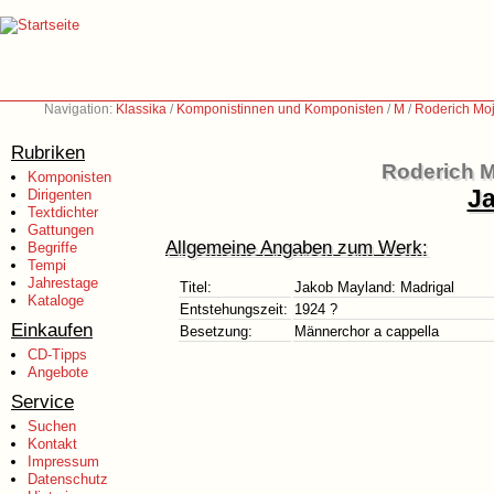
Navigation:
Klassika
/
Komponistinnen und Komponisten
/
M
/
Roderich Moj
Rubriken
Roderich M
Komponisten
Ja
Dirigenten
Textdichter
Gattungen
Allgemeine Angaben zum Werk:
Begriffe
Tempi
Jahrestage
Titel:
Jakob Mayland: Madrigal
Kataloge
Entstehungszeit:
1924 ?
Einkaufen
Besetzung:
Männerchor a cappella
CD-Tipps
Angebote
Service
Suchen
Kontakt
Impressum
Datenschutz