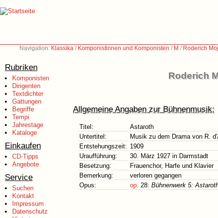
Navigation:
Klassika
/
Komponistinnen und Komponisten
/
M
/
Roderich Moj
Rubriken
Roderich M
Komponisten
Dirigenten
Textdichter
Gattungen
Allgemeine Angaben zur Bühnenmusik:
Begriffe
Tempi
Jahrestage
Titel:
Astaroth
Kataloge
Untertitel:
Musik zu dem Drama von R. d'
Einkaufen
Entstehungszeit:
1909
Uraufführung:
30. März 1927 in Darmstadt
CD-Tipps
Angebote
Besetzung:
Frauenchor, Harfe und Klavier
Bemerkung:
verloren gegangen
Service
Opus:
op.
28:
Bühnenwerk 5: Astarot
Suchen
Kontakt
Impressum
Datenschutz