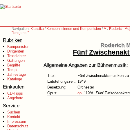
Navigation:
Klassika
/
Komponistinnen und Komponisten
/
M
/
Roderich Moj
"Iphigenie"
Rubriken
Roderich M
Komponisten
Fünf Zwischenakt
Dirigenten
Textdichter
Gattungen
Allgemeine Angaben zur Bühnenmusik:
Begriffe
Tempi
Jahrestage
Titel:
Fünf Zwischenaktsmusiken zu J
Kataloge
Entstehungszeit:
1949
Einkaufen
Besetzung:
Orchester
Opus:
op.
119/A:
Fünf Zwischenakts
CD-Tipps
Angebote
Service
Suchen
Kontakt
Impressum
Datenschutz