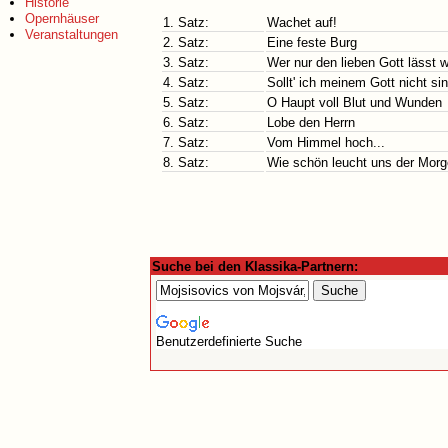
Historie
Opernhäuser
1. Satz:
Wachet auf!
Veranstaltungen
2. Satz:
Eine feste Burg
3. Satz:
Wer nur den lieben Gott lässt w
4. Satz:
Sollt' ich meinem Gott nicht si
5. Satz:
O Haupt voll Blut und Wunden
6. Satz:
Lobe den Herrn
7. Satz:
Vom Himmel hoch...
8. Satz:
Wie schön leucht uns der Morg
Suche bei den Klassika-Partnern:
Benutzerdefinierte Suche