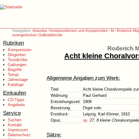
Navigation:
Klassika
/
Komponistinnen und Komponisten
/
M
/
Roderich Moj
evangelischen Gottestdienste
Rubriken
Roderich M
Komponisten
Acht kleine Choralvo
Dirigenten
Textdichter
Gattungen
Begriffe
Tempi
Allgemeine Angaben zum Werk:
Jahrestage
Kataloge
Titel:
Acht kleine Choralvorspiele z
Einkaufen
Widmung:
Paul Gerhard
CD-Tipps
Entstehungszeit:
1909
Angebote
Besetzung:
Orgel solo
Service
Erstdruck:
Leipzig: Karl Klinner, 1910
Suchen
Opus:
op.
27:
8 kleine Choralvorspie
Kontakt
Impressum
Sätze:
Datenschutz